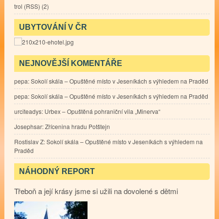
trol
(
RSS
) (2)
UBYTOVÁNÍ V ČR
NEJNOVĚJŠÍ KOMENTÁŘE
pepa
:
Sokolí skála – Opuštěné místo v Jeseníkách s výhledem na Praděd
pepa
:
Sokolí skála – Opuštěné místo v Jeseníkách s výhledem na Praděd
urciteadys
:
Urbex – Opuštěná pohraniční vila „Minerva“
Josephsar
:
Zřícenina hradu Potštejn
Rostislav Z
:
Sokolí skála – Opuštěné místo v Jeseníkách s výhledem na
Praděd
NÁHODNÝ REPORT
Třeboň a její krásy jsme si užili na dovolené s dětmi