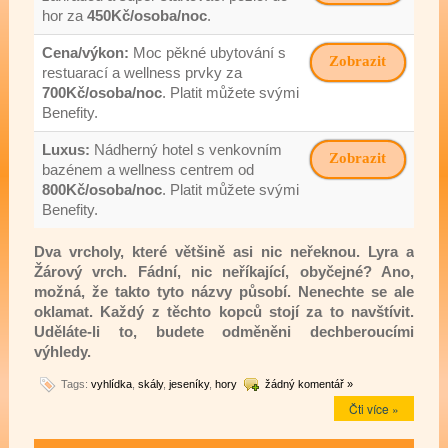
hor za
450Kč/osoba/noc
.
Cena/výkon:
Moc pěkné ubytování s
Zobrazit
restuarací a wellness prvky za
700Kč/osoba/noc
. Platit můžete svými
Benefity.
Luxus:
Nádherný hotel s venkovním
Zobrazit
bazénem a wellness centrem od
800Kč/osoba/noc
. Platit můžete svými
Benefity.
Dva vrcholy, které většině asi nic neřeknou. Lyra a
Žárový vrch. Fádní, nic neříkající, obyčejné? Ano,
možná, že takto tyto názvy působí. Nenechte se ale
oklamat. Každý z těchto kopců stojí za to navštívit.
Uděláte-li to, budete odměněni dechberoucími
výhledy.
Tags:
vyhlídka
,
skály
,
jeseníky
,
hory
žádný komentář »
Čti více »