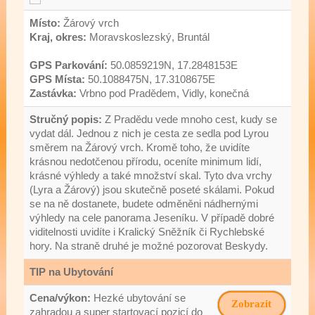
Místo:
Žárový vrch
Kraj, okres:
Moravskoslezský, Bruntál
GPS Parkování:
50.0859219N, 17.2848153E
GPS Místa:
50.1088475N, 17.3108675E
Zastávka:
Vrbno pod Pradědem, Vidly, konečná
Stručný popis:
Z Pradědu vede mnoho cest, kudy se
vydat dál. Jednou z nich je cesta ze sedla pod Lyrou
směrem na Žárový vrch. Kromě toho, že uvidíte
krásnou nedotčenou přírodu, oceníte minimum lidí,
krásné výhledy a také množství skal. Tyto dva vrchy
(Lyra a Žárový) jsou skutečně poseté skálami. Pokud
se na ně dostanete, budete odměněni nádhernými
výhledy na cele panorama Jeseníku. V případě dobré
viditelnosti uvidíte i Kralický Sněžník či Rychlebské
hory. Na straně druhé je možné pozorovat Beskydy.
TIP na Ubytování
Cena/výkon:
Hezké ubytování se
Zobrazit
zahradou a super startovací pozicí do