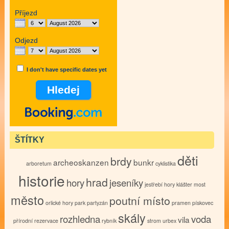
Příjezd
Odjezd
I don't have specific dates yet
ŠTÍTKY
děti
brdy
archeoskanzen
bunkr
arboretum
cyklistika
historie
hrad
hory
jeseníky
jestřebí hory
klášter
most
město
poutní místo
orlické hory
park
partyzán
pramen
pískovec
skály
rozhledna
voda
vila
přírodní rezervace
rybník
strom
urbex