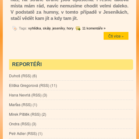
místa mám rád, navíc nemusíme chodit velmi daleko.
V podstatě za humny, v tomto případě v Jeseníkách,
stačí vědět kam jít a kdy tam jít.
Tags:
vyhlídka
,
skály
,
jeseníky
,
hory
11 komentáře »
Čti více »
REPORTÉŘI
Duhoš
(
RSS
) (6)
Eliška Gregorová
(
RSS
) (11)
Hana Nevrlá
(
RSS
) (3)
Marťas
(
RSS
) (1)
Mirek Píštěk
(
RSS
) (2)
Ondra
(
RSS
) (3)
Petr Adler
(
RSS
) (1)