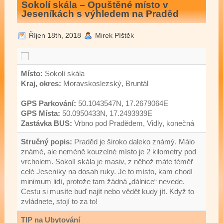
Sokolí skála – Opuštěné místo v
Jeseníkách s výhledem na Praděd
Říjen 18th, 2018
Mirek Píštěk
Místo:
Sokolí skála
Kraj, okres:
Moravskoslezský, Bruntál
GPS Parkování:
50.1043547N, 17.2679064E
GPS Místa:
50.0950433N, 17.2493939E
Zastávka BUS:
Vrbno pod Pradědem, Vidly, konečná
Stručný popis:
Praděd je široko daleko známý. Málo
známé, ale neméně kouzelné místo je 2 kilometry pod
vrcholem. Sokolí skála je masiv, z něhož máte téměř
celé Jeseníky na dosah ruky. Je to místo, kam chodí
minimum lidí, protože tam žádná „dálnice“ nevede.
Cestu si musíte buď najít nebo vědět kudy jít. Když to
zvládnete, stojí to za to!
TIP na Ubytování