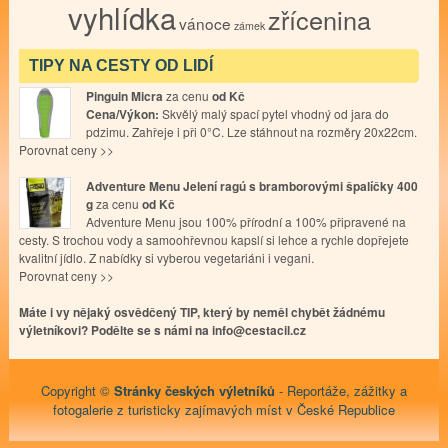
vyhlídka
zřícenina
vánoce
zámek
TIPY NA CESTY OD LIDÍ
Pinguin Micra
za cenu
od
Kč
Cena/Výkon:
Skvělý malý spací pytel vhodný od jara do
pdzimu. Zahřeje i při 0°C. Lze stáhnout na rozměry 20x22cm.
Porovnat ceny >>
Adventure Menu Jelení ragú s bramborovými špalíčky 400
g
za cenu
od
Kč
Adventure Menu jsou 100% přírodní a 100% připravené na
cesty. S trochou vody a samoohřevnou kapslí si lehce a rychle dopřejete
kvalitní jídlo. Z nabídky si vyberou vegetariáni i vegani.
Porovnat ceny >>
Máte i vy nějaký osvědčený TIP, který by neměl chybět žádnému
výletníkovi? Podělte se s námi na info@cestacil.cz
Copyright ©
Stránky českých výletníků
- Reportáže, zážitky a
fotogalerie z turisticky zajímavých míst v České Republice