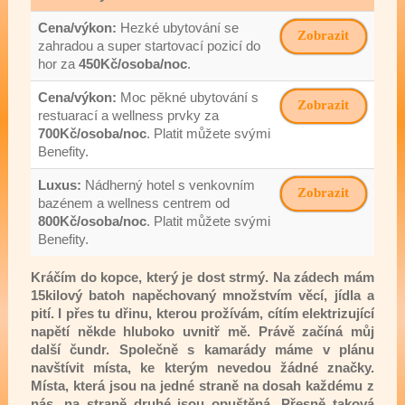
Cena/výkon:
Hezké ubytování se
Zobrazit
zahradou a super startovací pozicí do
hor za
450Kč/osoba/noc
.
Cena/výkon:
Moc pěkné ubytování s
Zobrazit
restuarací a wellness prvky za
700Kč/osoba/noc
. Platit můžete svými
Benefity.
Luxus:
Nádherný hotel s venkovním
Zobrazit
bazénem a wellness centrem od
800Kč/osoba/noc
. Platit můžete svými
Benefity.
Kráčím do kopce, který je dost strmý. Na zádech mám
15kilový batoh napěchovaný množstvím věcí, jídla a
pití. I přes tu dřinu, kterou prožívám, cítím elektrizující
napětí někde hluboko uvnitř mě. Právě začíná můj
další čundr. Společně s kamarády máme v plánu
navštívit místa, ke kterým nevedou žádné značky.
Místa, která jsou na jedné straně na dosah každému z
nás, na straně druhé jsou opuštěná. Přesně taková